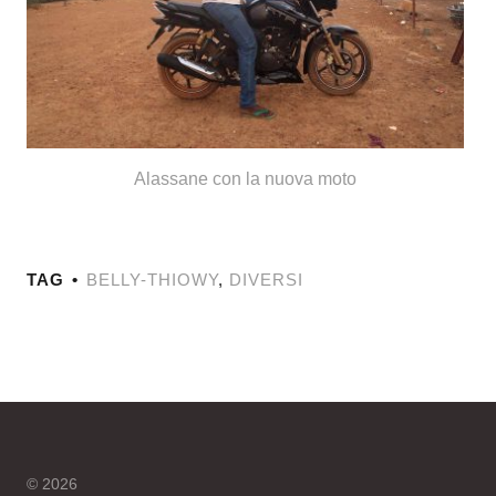
Alassane con la nuova moto
TAG
BELLY-THIOWY
,
DIVERSI
© 2026